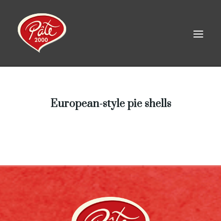
FR
European-style pie shells
HOME
PRODUCTS
ABOUT US
RECIPES
CAREERS
CONTACT
LINKEDIN