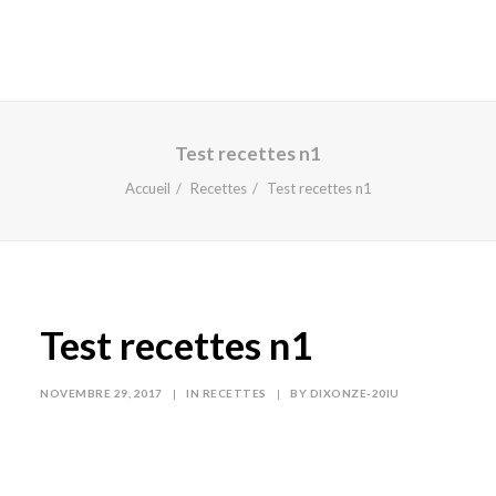
Test recettes n1
Accueil
Recettes
Test recettes n1
Test recettes n1
NOVEMBRE 29, 2017
|
IN
RECETTES
|
BY
DIXONZE-20IU