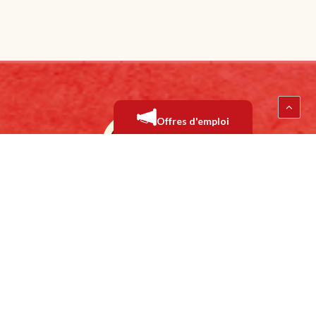
Offres d'emploi
LES ALIMENTS 2000 INC.
35, rue des Grands-Lacs
Saint-Augustin-de-Desmaures
QC G3A 1T5