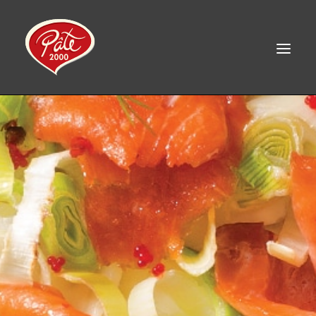
EN
ACCUEIL
PRODUITS
À PROPOS
RECETTES
CONTACT
LINKEDIN
FACEBOOK