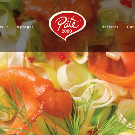
ts
À propos
Recettes
Con