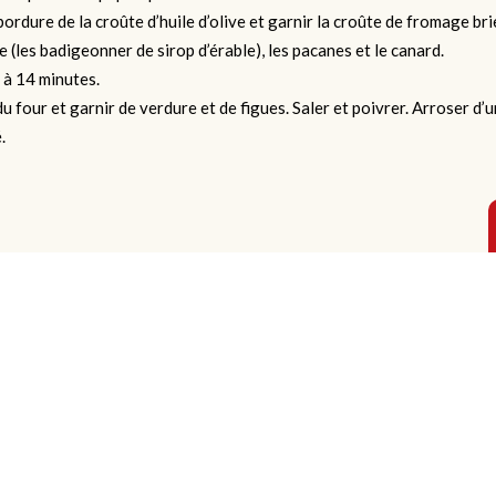
ordure de la croûte d’huile d’olive et garnir la croûte de fromage brie
e (les badigeonner de sirop d’érable), les pacanes et le canard.
 à 14 minutes.
du four et garnir de verdure et de figues. Saler et poivrer. Arroser d’un
.
Télép
LES ALIMENTS 2000 INC.
Sans 
35, rue des Grands-Lacs
Téléc
Saint-Augustin-de-Desmaures
info@
QC G3A 1T5