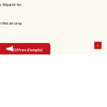
. Répartir les
 filet de sirop
Offres d'emploi
hone : 418 878-5757
frais : 1 800 463-4791
opieur : 418 878-5454
lesaliments2000.com