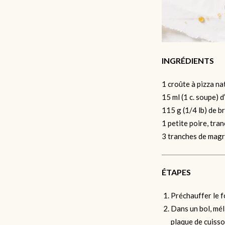
INGRÉDIENTS
1 croûte à pizza n
15 ml (1 c. soupe) d
115 g (1/4 lb) de b
1 petite poire, tra
3 tranches de magr
ÉTAPES
Préchauffer le 
Dans un bol, mél
plaque de cuisso