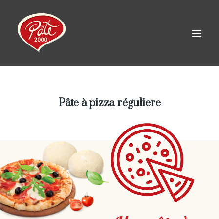
EN
Pâte à pizza réguliere
ACCUEIL
PRODUITS
À PROPOS
RECETTES
CONTACT
LINKEDIN
FACEBOOK