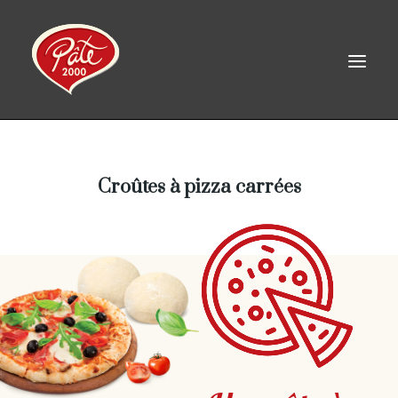
EN
Croûtes à pizza carrées
ACCUEIL
PRODUITS
À PROPOS
RECETTES
CONTACT
LINKEDIN
FACEBOOK