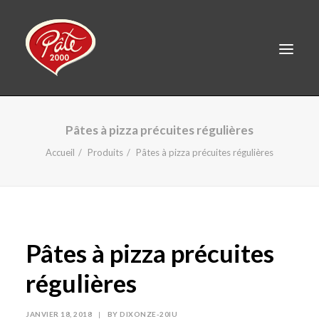
EN
Pâtes à pizza précuites régulières
ACCUEIL
Accueil
Produits
Pâtes à pizza précuites régulières
PRODUITS
À PROPOS
RECETTES
Pâtes à pizza précuites
CONTACT
LINKEDIN
régulières
FACEBOOK
JANVIER 18, 2018
|
BY
DIXONZE-20IU