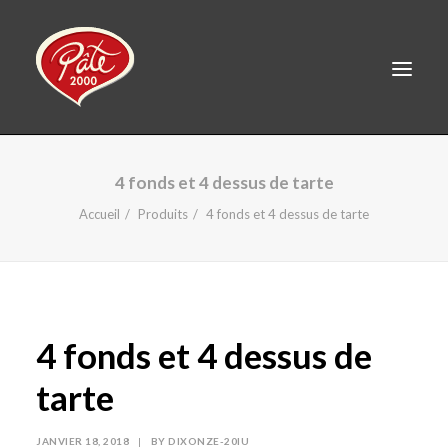
EN
4 fonds et 4 dessus de tarte
ACCUEIL
Accueil
Produits
4 fonds et 4 dessus de tarte
PRODUITS
À PROPOS
RECETTES
4 fonds et 4 dessus de
CONTACT
LINKEDIN
tarte
FACEBOOK
JANVIER 18, 2018
|
BY
DIXONZE-20IU